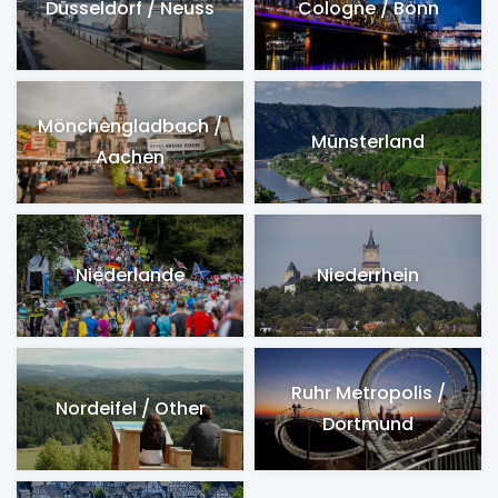
Düsseldorf / Neuss
Cologne / Bonn
Mönchengladbach /
Münsterland
Aachen
Niederlande
Niederrhein
Ruhr Metropolis /
Nordeifel / Other
Dortmund