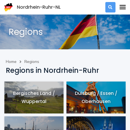
Nordrhein-Ruhr-NL

Regions
Home
Regions

Regions in Nordrhein-Ruhr
Bergisches Land /
Duisburg / Essen /
Wuppertal
Oberhausen